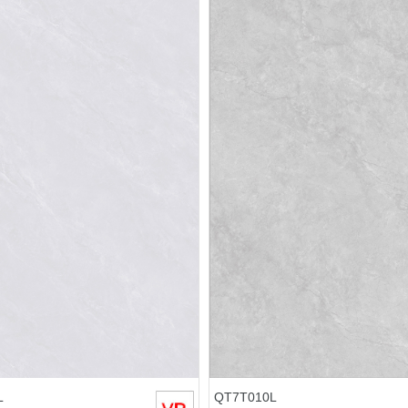
L
QT7T010L