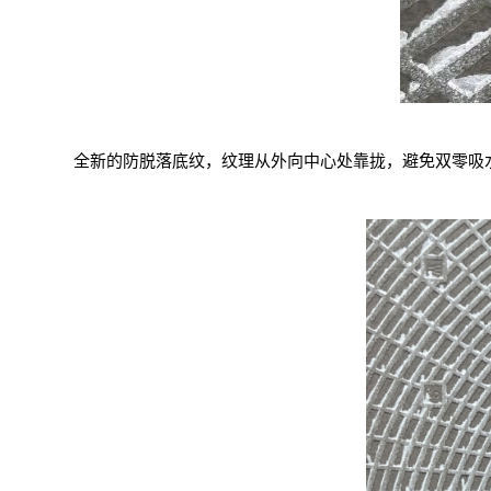
全新的防脱落底纹，纹理从外向中心处靠拢，避免双零吸