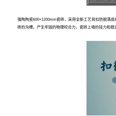
强陶陶瓷600×1200mm瓷砖，采用全新工艺背扣防脱落
砖的沟槽，产生牢固的物理咬合力，瓷砖上墙的挂力和稳